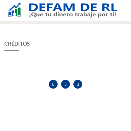
CRÉDITOS
INICIO
QUIENES SOMOS
AHORROS
CRÉDITOS
CONTACTANOS
Copyright ©2026 . Todos los derechos reservados.
Desarrollado por
WordPress
&
Diseñado por
Bizberg Themes