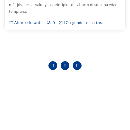
más jóvenes el valor y los principios del ahorro desde una edad
temprana.
Ahorro Infantil
0
17 segundos de lectura
INICIO
QUIENES SOMOS
AHORROS
CRÉDITOS
CONTACTANOS
Copyright ©2026 . Todos los derechos reservados.
Desarrollado por
WordPress
&
Diseñado por
Bizberg Themes